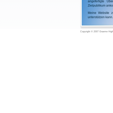
angefertigte Üb
Zielpublikum ank
Meine Website ze
unterstützen kann.
Copyright © 2007 Graeme High