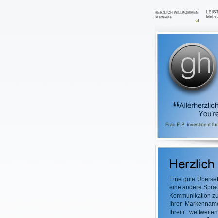
Eine gute Überset
eine andere Sprac
Kommunikation zu 
Ihren Markennamen
Ihrem weltweiten