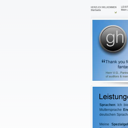
Sprachen
: Ich b
Muttersprache
En
deutschen Sprach
Meine
Spezialge