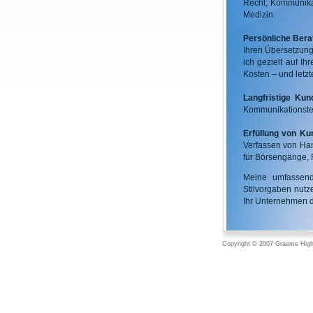
Recht, Kommunikat
Medizin.
Persönliche Bera
Ihren Übersetzung
ich gezielt auf I
Kosten – und letz
Langfristige Ku
Kommunikationstea
Erfüllung von K
Verfassen von Han
für Börsengänge, 
Meine umfasse
Stilvorgaben nut
Ihr Unternehmen d
Copyright © 2007 Graeme High