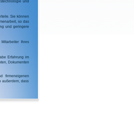
nstechnologie und
teile. Sie können
menarbeit, so das
ung und geringere
Mitarbeiter Ihres
 habe Erfahrung im
chten, Dokumenten
d firmeneigenen
ch außerdem, dass