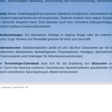
ion, Nachhaltigkeit, Marketing, Versicherung und Rückversicherung, Informatio
tung:
Meine Unabhängigkeit von grossen Agenturen bringt Ihnen verschiedene Vor
sbedarf jederzeit direkt mit mir besprechen. Dadurch entsteht eine engere Zusam
hre Wünsche eingehen kann. Dies bedeutet auch eine schnellere Auftragserledig
tendlich größere Kundenzufriedenheit.
ndenbeziehungen
: Ich übernehme Aufträge in eigener Regie oder als externer 
ms. Enge Termine und Flexibilität gehören für mich zum Geschäft.
undenwünschen
: Selbstverständlich greife ich den Stil Ihrer Dokumente auf. Ich
dbüchern, Werbetexten, Marketingtexten, Präsentationen, Verträgen, Jahresberi
Finanzanalysen und Unterlagen für Aktionärsversammlungen.
nde
Terminologie-Datenbank
lässt sich für die Erstellung von
Glossarien
un
zen. Durch die Nutzung moderner Übersetzungs-Speichersoftware gewährleiste i
urch einheitlichen Sprachgebrauch effektiv kommuniziert.
 Language Consultants Ltd